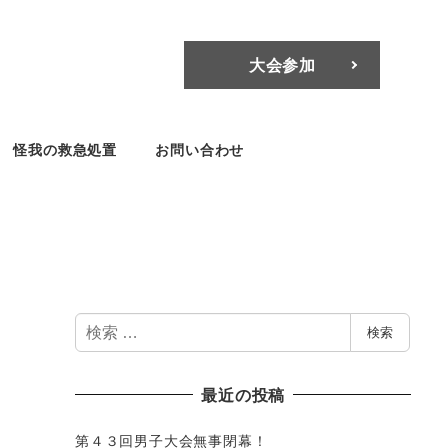
大会参加
怪我の救急処置
お問い合わせ
検
検索
索
最近の投稿
第４３回男子大会無事閉幕！