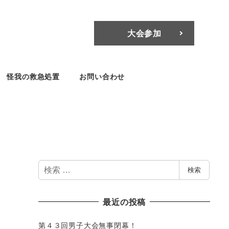
大会参加
怪我の救急処置
お問い合わせ
検
検索
索
最近の投稿
第４３回男子大会無事閉幕！